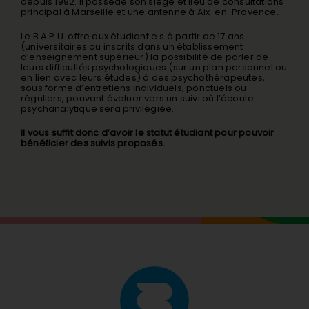
depuis 1992. Il possède son siège et lieu de consultations
principal à Marseille et une antenne à Aix-en-Provence.
Le B.A.P.U. offre aux étudiant.e.s à partir de 17 ans
(universitaires ou inscrits dans un établissement
d’enseignement supérieur) la possibilité de parler de
leurs difficultés psychologiques (sur un plan personnel ou
en lien avec leurs études) à des psychothérapeutes,
sous forme d’entretiens individuels, ponctuels ou
réguliers, pouvant évoluer vers un suivi où l’écoute
psychanalytique sera privilégiée.
Il vous suffit donc d’avoir le statut étudiant pour pouvoir
bénéficier des suivis proposés.