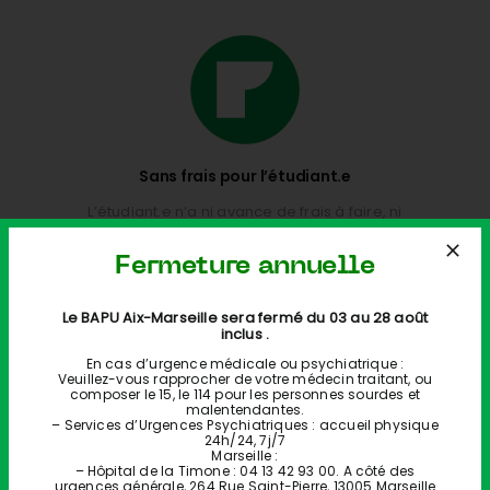
Sans frais pour l’étudiant.e
L’étudiant.e n’a ni avance de frais à faire, ni
carte vitale à fournir
Fermeture annuelle
Le BAPU Aix-Marseille sera fermé du 03 au 28 août
inclus .
En cas d’urgence médicale ou psychiatrique :
Veuillez-vous rapprocher de votre médecin traitant, ou
composer le 15, le 114 pour les personnes sourdes et
malentendantes.
– Services d’Urgences Psychiatriques : accueil physique
24h/24, 7j/7
Marseille :
Organisation de groupes de parole
– Hôpital de la Timone : 04 13 42 93 00. A côté des
urgences générale, 264 Rue Saint-Pierre, 13005 Marseille