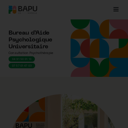
Skip
to
content
Bureau d’Aide
Psychologique
Universitaire
Consultation Psychothérapie
04 91 50 01 13
07 57 01 47 03